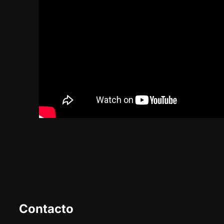
QUIEN Soy
stunts
rigging
contacto
Contacto